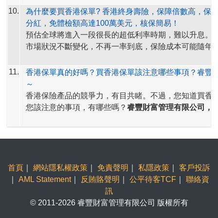
如何計算分紅實現率?
簡單來說，分紅實現率可以理解
踐派發預期非保證利益的表現。分紅實現率適用於由201
券市場，資產管埋市場，人民幣業務.......數數看，香港
10.
為什麼要買香港保單? 香港終身壽險，保障倍數高，保
相關保單實際派發的累積非保證利益的總數額，除以其
及於最近五年內曾發出新保單的分紅產品。
第一？
分紅，免體檢額高達100萬美元，核保簡易！
益說明文件所述的總數額。接近 100% 的比率表示保險
現在，您了解
香港保單分紅實現率
了嗎？
如想了解更多
預估全球將進入一段很長的超低利率時期，難以升息。
到銷售時預期的非保證利益。
如果比率高於 100%，則
資訊，歡迎瀏覽睿豐wis88.com網站。
市場狀況不斷變化，不再一率到底，保險成本可能隨年
發的金額高於銷售時利益說明所述的數額，反之亦然
。
理賠發生率而變化，如
保證利率儲蓄險
、及，
同一費率
香港終身壽險，保障倍數高，保費相宜，有分紅，免體
健康險
，未來可能逐步減少，甚至「絕跡」。
11.
香港保單真的好嗎？買香港保單該注意哪些事項？睿豐
100萬美元，核保簡易！請把握當下（投保年齡輕／身
～
固定收入／保費便宜／多項產品可選），立即展開規劃
香港保險產品的競爭力，有目共睹。不過，您知道買香
新聞分享：
https://ctee.com.tw/news/insurance/357255.
您該注意的事項，有哪些嗎？
睿豐財富管理有限公司，
註冊的保險經紀公司，深耕香港保單十餘年
，提醒您留
1. 確認需求：
香港保單也是理財工具，種類眾多。買香
項：
應該先了解自身的理財需求。保障為主的危疾（重大疾
險，香港保單在兩岸三地同類產品中，具備絕佳優勢。
2. 確認預算：
要維持保單的有效性，前提必須是按時繳
香港保單分紅收益好，產品附加設計可滿足各種理財需
首頁
｜
網站隱私權政策
｜
免責聲明
｜
私隱政策
｜
客戶投訴
保單前，一定要仔細盤算自己每年的繳費預算，以及繳
｜
AML Statement
｜
反賄賂聲明
｜
公平待客TCF
｜
聯絡資
財務穩定性。
3. 確認產品：
仔細閱讀產品官方說明書，保單條款。計
訊
證欄位，非保證欄位，各涵括了什麼項目。不保事項有
© 2011-2026 睿豐財富管理有限公司 版權所有
保障類產品，健康宣告一定要完全誠實告知。