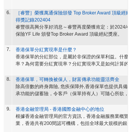
率
。
https://www.ia.org.hk/tc/premium_financing/index.html
為增加產品整體表現的資訊透明度，
香港保險公司不僅
6.
［睿豐］榮獲萬通保險頒發 Top Broker Award 頂級
理規則，按時公佈分紅實現率，
部份保險公司更公佈＂
得獎記錄202404
比率＂，方便客戶更完整客觀的評估保單的整體表現。
睿豐很高興分享好消息～睿豐再度榮獲肯定：於2024/4/
保險YF Life 頒發Top Broker Award 頂級經紀獎座。
香港保監網站也將各保險公司的分紅實現率網址，公佈
址。
現在，查閱香港各大保險公司的保單分紅實現率，
7.
香港保單分紅實現率是什麼？
鬆！
香港保單的分紅部位，是屬於非保證的保單利益。什麼
率？為何需要分紅實現率？分紅實現率又是如何計算的
快快將這個網址存起來！
睿豐為您自
<保險業監管局>官網
https://www.ia.org.hk/tc
8.
香港保單，可轉換被保人，財富傳承功能靈活齊全
香港保險公司分紅實現率的網站列表
fulfillment_ratio/index.html
摘錄
以下內容，
歡迎參考。
除高倍數的終身壽險, 危疾保障外,
香港保單
也提供具備
https://www.ia.org.hk/tc/
fulfillment_ratio/list_of_
insurer.h
承功能的儲蓄險，令客戶（保單持有人）可隨心所欲，
什麼是分紅實現率？為何需要分紅實現率?
保險公司會
簡單的傳承給心之所愛。
的保單持有人派發保證和非保證利益。保險公司銷售分
9.
香港金融管理局 - 香港國際金融中心的地位
會向潛在保單持有人提供一份利益說明文件，列出預期
為協助保單持有人了解
保險公司過往派發非保證利益的
根據香港金融管理局的官方資訊，香港金融服務業概覽
發的利益。
保長期保險業務（類別 C 業務除外）指引 (GL16) 」
業，香港共有200間認可機構，包括全球最大規模的銀
就分紅保單的非保證利益，發布分紅實現率，以顯示保
首100大銀行中的70間，自2000年以來增長3.6 倍。 