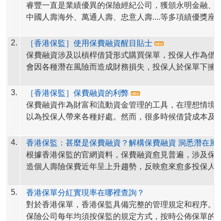
睿豐一直是業績優異的保險經紀公司，獲頒永明金融、
中國人壽海外、萬通人壽、忠意人壽....等多項績優獎座
中包括：永明金融2025御皇金首獎，2024尊貴藍大獎
年Sun Club卓越夥伴榮譽證書，
睿豐與十多家香港保險公司及富衛百慕達, 永明新加坡
宏利人壽
銷售冠軍及大
2.
［香港保監］使用保費融資醒目貼士
項，中國人壽海外五年期保費最高銷量大獎、忠意人壽
公司直接合作，提供豐富多元的產品，
產品線非常完整
保費融資涉及以槓桿借貸形式購買保單，投保人作為借
Top Performing Partner of the Year 2022/2023/20
公司包括永明、富衛、友邦、保誠、宏利、安盛、
忠意
會因各種潛在風險而造成財務損失，投保人於保單下擁
務卓越獎盃2021/2022/2023。
大福
請點擊下方＂顯示文件＂瀏覽睿豐的獎座。
、富邦
、
中國人壽海外
、
中銀人壽
、
安達
，恒安
標準
可能因保單被抵押予財務機構而蒙受影響。以下列出一
閱讀全
等
香港主要保險
公司，可為客戶量身挑選出最適合的產
用保費融資投購人壽保單前你應考慮的風險，及一些醒
3.
［香港保監］保費融資的利弊
文
https://www.ia.org.hk/tc/premium_financing/smart_tip
戶的財富管理目標。
你衡量當中的利弊：
保費融資作為財富和流動資金管理的工具，在理想情境
以為投保人帶來各種好處。然而，很多時候借貸成本及/
並非保證，它們的波動則可能使套利空間縮小甚至造成
閱讀全
好處背後隱藏的各種風險和不利影響不容忽視。
4.
香港保監：甚麼是保費融資？解構保費融資 洞悉潛在風
文
https://www.ia.org.hk/tc/premium_financing/pros_an
根據香港保監的官網資料，保費融資愈見普遍，
涉及保
造個人壽險保費近年呈上升趨勢，反映愈來愈多投保人
資作為財富和流動資金管理的工具。
香港保監為令大眾更清晰明白保費融資的細節，於保監
5.
香港保單分紅實現率在哪裡查詢？
「解構保費融資 洞悉潛在風險」。歡迎點擊以下保監網
對於香港保單，香港保監具備完整的管理規定和程序。
覽。
保險公司每年均須按保監的規定方式，按時公佈保單的
解構保費融資 洞悉潛在風險