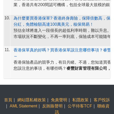
發的利益。
保長期保險業務（類別 C 業務除外）指引 (GL16) 」
業，香港共有200間認可機構，包括全球最大規模的銀
就分紅保單的非保證利益，發布分紅實現率，以顯示保
首100大銀行中的70間，自2000年以來增長3.6 倍。 
如何計算分紅實現率?
簡單來說，分紅實現率可以理解
踐派發預期非保證利益的表現。分紅實現率適用於由201
券市場，資產管埋市場，人民幣業務.......數數看，香港
10.
為什麼要買香港保單? 香港終身壽險，保障倍數高，保
相關保單實際派發的累積非保證利益的總數額，除以其
及於最近五年內曾發出新保單的分紅產品。
第一？
分紅，免體檢額高達100萬美元，核保簡易！
益說明文件所述的總數額。接近 100% 的比率表示保險
現在，您了解
香港保單分紅實現率
了嗎？
如想了解更多
預估全球將進入一段很長的超低利率時期，難以升息。
到銷售時預期的非保證利益。
如果比率高於 100%，則
資訊，歡迎瀏覽睿豐wis88.com網站。
市場狀況不斷變化，不再一率到底，保險成本可能隨年
發的金額高於銷售時利益說明所述的數額，反之亦然
。
理賠發生率而變化，如
保證利率儲蓄險
、及，
同一費率
香港終身壽險，保障倍數高，保費相宜，有分紅，免體
健康險
，未來可能逐步減少，甚至「絕跡」。
11.
香港保單真的好嗎？買香港保單該注意哪些事項？睿豐
100萬美元，核保簡易！請把握當下（投保年齡輕／身
～
固定收入／保費便宜／多項產品可選），立即展開規劃
香港保險產品的競爭力，有目共睹。不過，您知道買香
新聞分享：
https://ctee.com.tw/news/insurance/357255.
您該注意的事項，有哪些嗎？
睿豐財富管理有限公司，
註冊的保險經紀公司，深耕香港保單十餘年
，提醒您留
1. 確認需求：
香港保單也是理財工具，種類眾多。買香
項：
應該先了解自身的理財需求。保障為主的危疾（重大疾
險，香港保單在兩岸三地同類產品中，具備絕佳優勢。
2. 確認預算：
要維持保單的有效性，前提必須是按時繳
香港保單分紅收益好，產品附加設計可滿足各種理財需
首頁
｜
網站隱私權政策
｜
免責聲明
｜
私隱政策
｜
客戶投訴
保單前，一定要仔細盤算自己每年的繳費預算，以及繳
｜
AML Statement
｜
反賄賂聲明
｜
公平待客TCF
｜
聯絡資
財務穩定性。
3. 確認產品：
仔細閱讀產品官方說明書，保單條款。計
訊