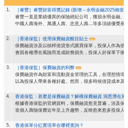
1.
［睿豐］睿豐財富得獎記錄 (新增～永明金融2025御皇
睿豐一直是業績優異的保險經紀公司，獲頒永明金融、
中國人壽海外、萬通人壽、忠意人壽....等多項績優獎座
中包括：永明金融2025御皇金首獎，2024尊貴藍大獎
年Sun Club卓越夥伴榮譽證書，
睿豐與十多家香港保險公司及富衛百慕達, 永明新加坡
宏利人壽
銷售冠軍及大
2.
［香港保監］使用保費融資醒目貼士
項，中國人壽海外五年期保費最高銷量大獎、忠意人壽
公司直接合作，提供豐富多元的產品，
產品線非常完整
保費融資涉及以槓桿借貸形式購買保單，投保人作為借
Top Performing Partner of the Year 2022/2023/20
公司包括永明、富衛、友邦、保誠、宏利、安盛、
忠意
會因各種潛在風險而造成財務損失，投保人於保單下擁
務卓越獎盃2021/2022/2023。
大福
請點擊下方＂顯示文件＂瀏覽睿豐的獎座。
、富邦
、
中國人壽海外
、
中銀人壽
、
安達
，恒安
標準
可能因保單被抵押予財務機構而蒙受影響。以下列出一
閱讀全
等
香港主要保險
公司，可為客戶量身挑選出最適合的產
用保費融資投購人壽保單前你應考慮的風險，及一些醒
3.
［香港保監］保費融資的利弊
文
https://www.ia.org.hk/tc/premium_financing/smart_tip
戶的財富管理目標。
你衡量當中的利弊：
保費融資作為財富和流動資金管理的工具，在理想情境
以為投保人帶來各種好處。然而，很多時候借貸成本及/
並非保證，它們的波動則可能使套利空間縮小甚至造成
閱讀全
好處背後隱藏的各種風險和不利影響不容忽視。
4.
香港保監：甚麼是保費融資？解構保費融資 洞悉潛在風
文
https://www.ia.org.hk/tc/premium_financing/pros_an
根據香港保監的官網資料，保費融資愈見普遍，
涉及保
造個人壽險保費近年呈上升趨勢，反映愈來愈多投保人
資作為財富和流動資金管理的工具。
香港保監為令大眾更清晰明白保費融資的細節，於保監
5.
香港保單分紅實現率在哪裡查詢？