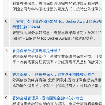
「解構保費融資 洞悉潛在風險」。歡迎點擊以下保監網
對於香港保單，香港保監具備完整的管理規定和程序。
覽。
保險公司每年均須按保監的規定方式，按時公佈保單的
解構保費融資 洞悉潛在風險
率
。
https://www.ia.org.hk/tc/premium_financing/index.html
為增加產品整體表現的資訊透明度，
香港保險公司不僅
6.
［睿豐］榮獲萬通保險頒發 Top Broker Award 頂級
理規則，按時公佈分紅實現率，
部份保險公司更公佈＂
得獎記錄202404
比率＂，方便客戶更完整客觀的評估保單的整體表現。
睿豐很高興分享好消息～睿豐再度榮獲肯定：於2024/4/
保險YF Life 頒發Top Broker Award 頂級經紀獎座。
香港保監網站也將各保險公司的分紅實現率網址，公佈
址。
現在，查閱香港各大保險公司的保單分紅實現率，
7.
香港保單分紅實現率是什麼？
鬆！
香港保單的分紅部位，是屬於非保證的保單利益。什麼
率？為何需要分紅實現率？分紅實現率又是如何計算的
快快將這個網址存起來！
睿豐為您自
<保險業監管局>官網
https://www.ia.org.hk/tc
8.
香港保單，可轉換被保人，財富傳承功能靈活齊全
香港保險公司分紅實現率的網站列表
fulfillment_ratio/index.html
摘錄
以下內容，
歡迎參考。
除高倍數的終身壽險, 危疾保障外,
香港保單
也提供具備
https://www.ia.org.hk/tc/
fulfillment_ratio/list_of_
insurer.h
承功能的儲蓄險，令客戶（保單持有人）可隨心所欲，
什麼是分紅實現率？為何需要分紅實現率?
保險公司會
簡單的傳承給心之所愛。
的保單持有人派發保證和非保證利益。保險公司銷售分
9.
香港金融管理局 - 香港國際金融中心的地位
會向潛在保單持有人提供一份利益說明文件，列出預期
為協助保單持有人了解
保險公司過往派發非保證利益的
根據香港金融管理局的官方資訊，香港金融服務業概覽