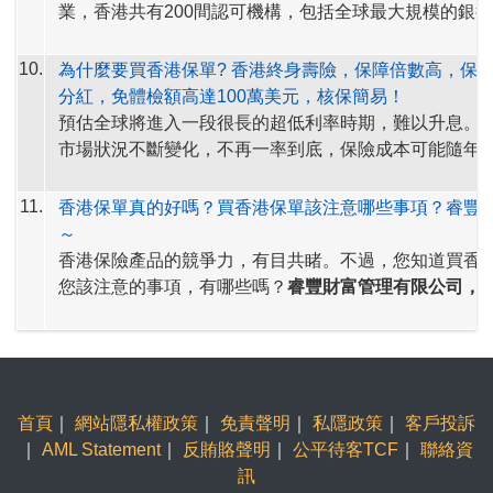
發的利益。
保長期保險業務（類別 C 業務除外）指引 (GL16) 」
業，香港共有200間認可機構，包括全球最大規模的銀
就分紅保單的非保證利益，發布分紅實現率，以顯示保
首100大銀行中的70間，自2000年以來增長3.6 倍。 
如何計算分紅實現率?
簡單來說，分紅實現率可以理解
踐派發預期非保證利益的表現。分紅實現率適用於由201
券市場，資產管埋市場，人民幣業務.......數數看，香港
10.
為什麼要買香港保單? 香港終身壽險，保障倍數高，保
相關保單實際派發的累積非保證利益的總數額，除以其
及於最近五年內曾發出新保單的分紅產品。
第一？
分紅，免體檢額高達100萬美元，核保簡易！
益說明文件所述的總數額。接近 100% 的比率表示保險
現在，您了解
香港保單分紅實現率
了嗎？
如想了解更多
預估全球將進入一段很長的超低利率時期，難以升息。
到銷售時預期的非保證利益。
如果比率高於 100%，則
資訊，歡迎瀏覽睿豐wis88.com網站。
市場狀況不斷變化，不再一率到底，保險成本可能隨年
發的金額高於銷售時利益說明所述的數額，反之亦然
。
理賠發生率而變化，如
保證利率儲蓄險
、及，
同一費率
香港終身壽險，保障倍數高，保費相宜，有分紅，免體
健康險
，未來可能逐步減少，甚至「絕跡」。
11.
香港保單真的好嗎？買香港保單該注意哪些事項？睿豐
100萬美元，核保簡易！請把握當下（投保年齡輕／身
～
固定收入／保費便宜／多項產品可選），立即展開規劃
香港保險產品的競爭力，有目共睹。不過，您知道買香
新聞分享：
https://ctee.com.tw/news/insurance/357255.
您該注意的事項，有哪些嗎？
睿豐財富管理有限公司，
註冊的保險經紀公司，深耕香港保單十餘年
，提醒您留
1. 確認需求：
香港保單也是理財工具，種類眾多。買香
項：
應該先了解自身的理財需求。保障為主的危疾（重大疾
險，香港保單在兩岸三地同類產品中，具備絕佳優勢。
2. 確認預算：
要維持保單的有效性，前提必須是按時繳
香港保單分紅收益好，產品附加設計可滿足各種理財需
首頁
｜
網站隱私權政策
｜
免責聲明
｜
私隱政策
｜
客戶投訴
保單前，一定要仔細盤算自己每年的繳費預算，以及繳
｜
AML Statement
｜
反賄賂聲明
｜
公平待客TCF
｜
聯絡資
財務穩定性。
3. 確認產品：
仔細閱讀產品官方說明書，保單條款。計
訊