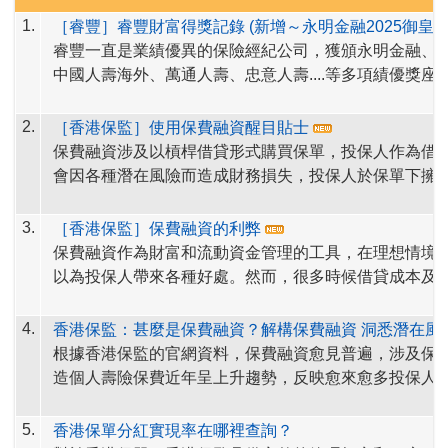
1.
［睿豐］睿豐財富得獎記錄 (新增～永明金融2025御皇
睿豐一直是業績優異的保險經紀公司，獲頒永明金融、
中國人壽海外、萬通人壽、忠意人壽....等多項績優獎座
中包括：永明金融2025御皇金首獎，2024尊貴藍大獎
年Sun Club卓越夥伴榮譽證書，
睿豐與十多家香港保險公司及富衛百慕達, 永明新加坡
宏利人壽
銷售冠軍及大
2.
［香港保監］使用保費融資醒目貼士
項，中國人壽海外五年期保費最高銷量大獎、忠意人壽
公司直接合作，提供豐富多元的產品，
產品線非常完整
保費融資涉及以槓桿借貸形式購買保單，投保人作為借
Top Performing Partner of the Year 2022/2023/20
公司包括永明、富衛、友邦、保誠、宏利、安盛、
忠意
會因各種潛在風險而造成財務損失，投保人於保單下擁
務卓越獎盃2021/2022/2023。
大福
請點擊下方＂顯示文件＂瀏覽睿豐的獎座。
、富邦
、
中國人壽海外
、
中銀人壽
、
安達
，恒安
標準
可能因保單被抵押予財務機構而蒙受影響。以下列出一
閱讀全
等
香港主要保險
公司，可為客戶量身挑選出最適合的產
用保費融資投購人壽保單前你應考慮的風險，及一些醒
3.
［香港保監］保費融資的利弊
文
https://www.ia.org.hk/tc/premium_financing/smart_tip
戶的財富管理目標。
你衡量當中的利弊：
保費融資作為財富和流動資金管理的工具，在理想情境
以為投保人帶來各種好處。然而，很多時候借貸成本及/
並非保證，它們的波動則可能使套利空間縮小甚至造成
閱讀全
好處背後隱藏的各種風險和不利影響不容忽視。
4.
香港保監：甚麼是保費融資？解構保費融資 洞悉潛在風
文
https://www.ia.org.hk/tc/premium_financing/pros_an
根據香港保監的官網資料，保費融資愈見普遍，
涉及保
造個人壽險保費近年呈上升趨勢，反映愈來愈多投保人
資作為財富和流動資金管理的工具。
香港保監為令大眾更清晰明白保費融資的細節，於保監
5.
香港保單分紅實現率在哪裡查詢？
「解構保費融資 洞悉潛在風險」。歡迎點擊以下保監網