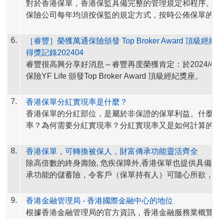
對於香港保單，香港保監具備完整的管理規定和程序。
覽。
保險公司每年均須按保監的規定方式，按時公佈保單的
解構保費融資 洞悉潛在風險
率
。
https://www.ia.org.hk/tc/premium_financing/index.html
為增加產品整體表現的資訊透明度，
香港保險公司不僅
6.
［睿豐］榮獲萬通保險頒發 Top Broker Award 頂級
理規則，按時公佈分紅實現率，
部份保險公司更公佈＂
得獎記錄202404
比率＂，方便客戶更完整客觀的評估保單的整體表現。
睿豐很高興分享好消息～睿豐再度榮獲肯定：於2024/4/
保險YF Life 頒發Top Broker Award 頂級經紀獎座。
香港保監網站也將各保險公司的分紅實現率網址，公佈
址。
現在，查閱香港各大保險公司的保單分紅實現率，
7.
香港保單分紅實現率是什麼？
鬆！
香港保單的分紅部位，是屬於非保證的保單利益。什麼
率？為何需要分紅實現率？分紅實現率又是如何計算的
快快將這個網址存起來！
睿豐為您自
<保險業監管局>官網
https://www.ia.org.hk/tc
8.
香港保單，可轉換被保人，財富傳承功能靈活齊全
香港保險公司分紅實現率的網站列表
fulfillment_ratio/index.html
摘錄
以下內容，
歡迎參考。
除高倍數的終身壽險, 危疾保障外,
香港保單
也提供具備
https://www.ia.org.hk/tc/
fulfillment_ratio/list_of_
insurer.h
承功能的儲蓄險，令客戶（保單持有人）可隨心所欲，
什麼是分紅實現率？為何需要分紅實現率?
保險公司會
簡單的傳承給心之所愛。
的保單持有人派發保證和非保證利益。保險公司銷售分
9.
香港金融管理局 - 香港國際金融中心的地位
會向潛在保單持有人提供一份利益說明文件，列出預期
為協助保單持有人了解
保險公司過往派發非保證利益的
根據香港金融管理局的官方資訊，香港金融服務業概覽