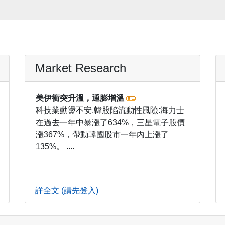
Market Research
美伊衝突升溫，通膨增溫
科技業動盪不安,韓股陷流動性風險:海力士
在過去一年中暴漲了634%，三星電子股價
漲367%，帶動韓國股市一年內上漲了
135%。 ....
詳全文 (請先登入)