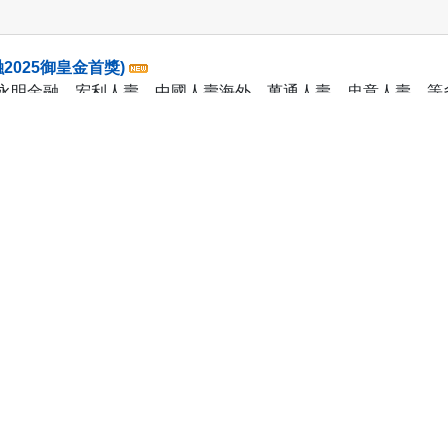
2025御皇金首獎)
明金融、宏利人壽、中國人壽海外、萬通人壽、忠意人壽....
３年Sun Club卓越夥伴榮譽證書，
宏利人壽
過20年以上的實務經驗，主要服務中高端客戶的財富管理需求。
理商。睿豐協助客戶量身規劃財富管理方案，提供專業高效的售
入解析產品特性，分享成功規
，協助客戶完成財務需求分
劃方案，核保預審，完備核保