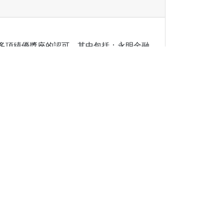
等多項績優獎座的認可。其中包括：永明金融
睿豐與十餘家保險公司合作，提供豐富多元的產
後服務。