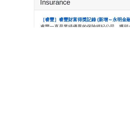
Insurance
［睿豐］睿豐財富得獎記錄 (新增～永明金融
睿豐一直是業績優異的保險經紀公司，獲頒永
2025御皇金首獎，2024尊貴藍大獎，及連續
服務平台
睿豐的資深成員在香港保險財富管理業界有超
品。睿豐在各家保險公司，均是業績優異的代
睿豐服務平台，包含四大核心：
專業培訓：
睿豐為顧問提供定期培訓，深
劃案例，令顧問專業能力與時俱進。
行政服務：
睿豐提供保單簽約與行政服務
析，挑選及配置適合產品，備妥全方位規
資料，完成投保申請。